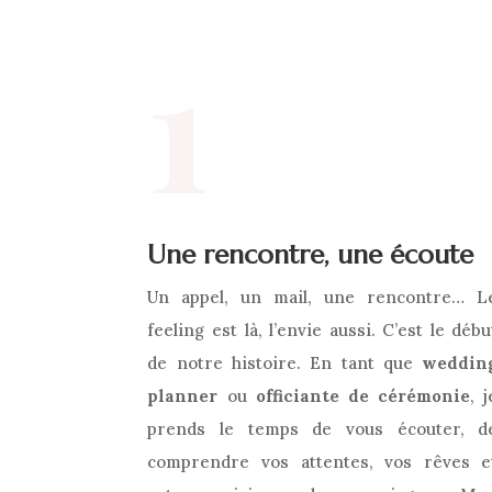
1
Une
rencontre, une écoute
Un
appel,
un
mail,
une
rencontre…
L
feeling
est
là,
l’envie
aussi.
C’est
le
débu
de
notre
histoire.
En
tant
que
weddin
planner
ou
officiante
de
cérémonie
,
j
prends
le
temps
de
vous
écouter,
d
comprendre
vos
attentes,
vos
rêves
e