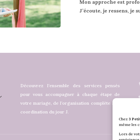
Mon approche est profo
J’écoute, je ressens, je 
Découvrez l’ensemble des services pensés
pour vous accompagner à chaque étape de
votre mariage, de l’organisation complète à la
coordination du jour J.
Chez
3 Pet
même les c
Lors de vot
expérience 