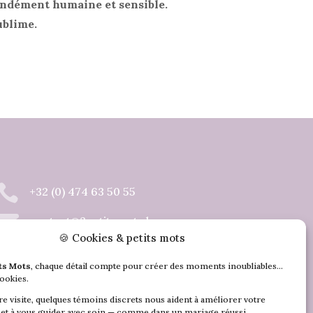
ndément humaine et sensible.
sublime.

+32 (0) 474 63 50 55

contact@3petitsmots.be
🍪 Cookies & petits mots

Av. d’Audenarde 98, 7540 Kain
its Mots
, chaque détail compte pour créer des moments inoubliables…
ookies.
re visite, quelques témoins discrets nous aident à améliorer votre
et à vous guider avec soin — comme dans un mariage réussi.