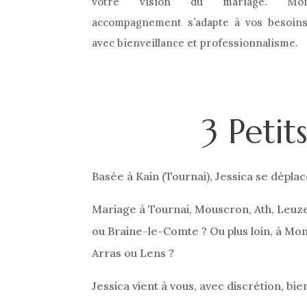
votre
vision
du
mariage.
Mo
accompagnement
s’adapte
à
vos
besoins
avec
bienveillance
et
professionnalisme.
3 Peti
Basée à Kain (Tournai), Jessica se déplac
Mariage à Tournai, Mouscron, Ath, Leuze
ou Braine-le-Comte ? Ou plus loin, à Mon
Arras ou Lens ?
Jessica vient à vous, avec discrétion, bie