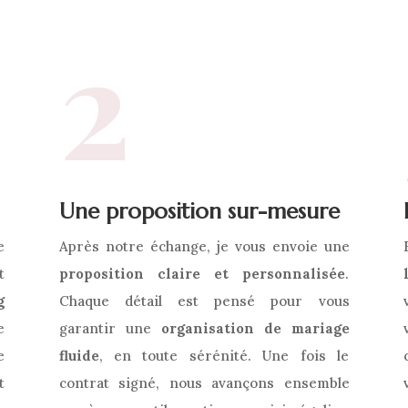
2
Une
proposition
sur-
mesure
e
Après
notre
échange,
je
vous
envoie
une
t
proposition
claire
et
personnalisée
.
g
Chaque
détail
est
pensé
pour
vous
e
garantir
une
organisation
de
mariage
e
fluide
, en toute sérénité
.
Une
fois
le
t
contrat
signé,
nous
avançons
ensemble