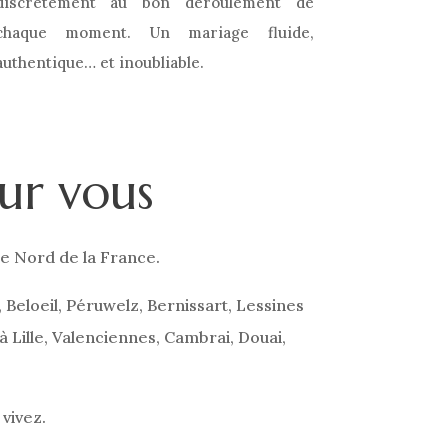
discrètement
au
bon
déroulement
de
chaque
moment.
Un
mariage
fluide,
authentique…
et
inoubliable.
ur vous
 le Nord de la France.
Beloeil, Péruwelz, Bernissart, Lessines
à Lille, Valenciennes, Cambrai, Douai,
 vivez.