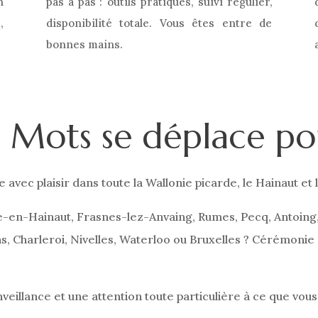
n
pas
à
pas :
outils
pratiques,
suivi
régulier,
,
disponibilité
totale.
Vous
êtes
entre
de
bonnes
mains.
ts Mots se déplace po
e avec plaisir dans toute la Wallonie picarde, le Hainaut et
-en-Hainaut, Frasnes-lez-Anvaing, Rumes, Pecq, Antoing, 
s, Charleroi, Nivelles, Waterloo ou Bruxelles ? Cérémonie 
nveillance et une attention toute particulière à ce que vous