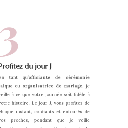
3
Profitez
du
jour
J
En
tant
qu’
officiante
de
cérémonie
laïque
ou
organisatrice
de
mariage
,
je
veille
à
ce
que
votre
journée
soit
fidèle
à
votre
histoire.
Le
jour
J,
vous
profitez
de
chaque
instant,
confiants
et
entourés
de
vos
proches,
pendant
que
je
veille